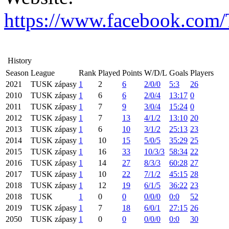
https://www.facebook.com
History
Season
League
Rank
Played
Points
W/D/L
Goals
Players
2021
TUSK zápasy
1
2
6
2/0/0
5:3
26
2010
TUSK zápasy
1
6
6
2/0/4
13:17
0
2011
TUSK zápasy
1
7
9
3/0/4
15:24
0
2012
TUSK zápasy
1
7
13
4/1/2
13:10
20
2013
TUSK zápasy
1
6
10
3/1/2
25:13
23
2014
TUSK zápasy
1
10
15
5/0/5
35:29
25
2015
TUSK zápasy
1
16
33
10/3/3
58:34
22
2016
TUSK zápasy
1
14
27
8/3/3
60:28
27
2017
TUSK zápasy
1
10
22
7/1/2
45:15
28
2018
TUSK zápasy
1
12
19
6/1/5
36:22
23
2018
TUSK
1
0
0
0/0/0
0:0
52
2019
TUSK zápasy
1
7
18
6/0/1
27:15
26
2050
TUSK zápasy
1
0
0
0/0/0
0:0
30