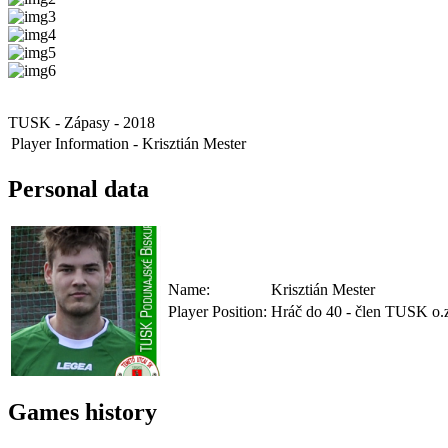
TUSK - Zápasy - 2018
Player Information - Krisztián Mester
Personal data
Name:
Krisztián Mester
Player Position:
Hráč do 40 - člen TUSK o.
Games history