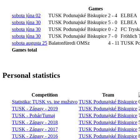
Games
sobota júna 02
TUSK Podunajské Biskupice
2
-
4
ELBEA
sobota júna 30
TUSK Podunajské Biskupice
5
-
0
ELBEA
sobota júna 30
TUSK Podunajské Biskupice
0
-
2
FC Trysk
sobota júna 30
TUSK Podunajské Biskupice
7
-
0
Fröhlic
sobota augusta 25
Balatonfüredi OMSz
4
-
11
TUSK Pod
Games total
Personal statistics
Competition
Team
Statistika: TUSK vs. ine mužstvo
TUSK Podunajské Biskupice
TUSK - Zápasy - 2019
TUSK Podunajské Biskupice
TUSK - Pohár/Turnaj
TUSK Podunajské Biskupice
TUSK - Zápasy - 2018
TUSK Podunajské Biskupice
TUSK - Zápasy - 2017
TUSK Podunajské Biskupice
TUSK - Zápasy - 2016
TUSK Podunajské Biskupice