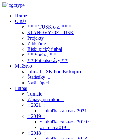
Home
O nás
* * * TUSK o.z. * * *
STANOVY OZ TUSK
Projekty
Z histórie ...
Biskupický futbal
* * Správy * *
* * Futbalsprávy * *
Mužstvo
info - TUSK Pod.Biskupice
Štatistiky ...
Naši súperi
Futbal
Turnaje
Zápasy po rokoch:
:: 2021 ::
:: tabuľka zápasov 2021 ::
:: 2019 ::
:: tabuľka zápasov 2019 ::
:: strelci 2019 ::
:: 2018 ::
:: tabuľka zápasov 2018 ::