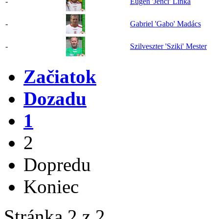
-
Eugen 'Jenci' Linka
-
Gabriel 'Gabo' Madács
-
Szilveszter 'Sziki' Mester
Začiatok
Dozadu
1
2
Dopredu
Koniec
Stránka 2 z 2